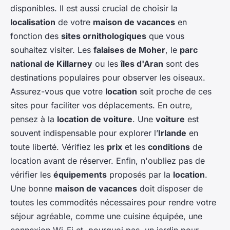
disponibles. Il est aussi crucial de choisir la
localisation
de votre
maison de vacances
en
fonction des
sites ornithologiques
que vous
souhaitez visiter. Les
falaises de Moher
, le
parc
national de Killarney
ou les
îles d'Aran
sont des
destinations populaires pour observer les oiseaux.
Assurez-vous que votre
location
soit proche de ces
sites pour faciliter vos déplacements. En outre,
pensez à la
location de voiture
. Une
voiture
est
souvent indispensable pour explorer l’
Irlande
en
toute liberté. Vérifiez les
prix
et les
conditions
de
location avant de réserver. Enfin, n'oubliez pas de
vérifier les
équipements
proposés par la
location
.
Une bonne
maison de vacances
doit disposer de
toutes les commodités nécessaires pour rendre votre
séjour agréable, comme une cuisine équipée, une
connexion Wi-Fi et, pourquoi pas, un jardin pour