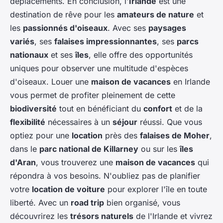
déplacements. En conclusion, l'
Irlande
est une
destination de rêve pour les
amateurs de nature
et
les
passionnés d'oiseaux
. Avec ses
paysages
variés
, ses
falaises impressionnantes
, ses
parcs
nationaux
et ses
îles
, elle offre des opportunités
uniques pour observer une multitude d'espèces
d'oiseaux. Louer une
maison de vacances
en Irlande
vous permet de profiter pleinement de cette
biodiversité
tout en bénéficiant du
confort
et de la
flexibilité
nécessaires à un
séjour
réussi. Que vous
optiez pour une
location
près des
falaises de Moher
,
dans le
parc national de Killarney
ou sur les
îles
d'Aran
, vous trouverez une
maison de vacances
qui
répondra à vos besoins. N'oubliez pas de planifier
votre
location de voiture
pour explorer l'île en toute
liberté. Avec un
road trip
bien organisé, vous
découvrirez les
trésors naturels
de l'Irlande et vivrez